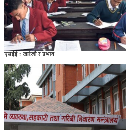
एसईई : खारेजी र प्रभाव