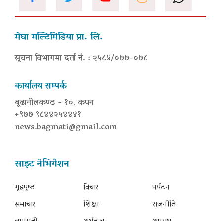
मेघा मल्टिमिडिया प्रा. लि.
सूचना विभागमा दर्ता नं. : २५८४/०७७-०७८
कार्यालय सम्पर्क
बूढानीलकण्ठ - १०, कपन
+९७७ ९८४४२५४४४१
news.bagmati@gmail.com
साइट नेभिगेशन
गृहपृष्‍ठ
विचार
पर्यटन
समाचार
शिक्षा
राजनीति