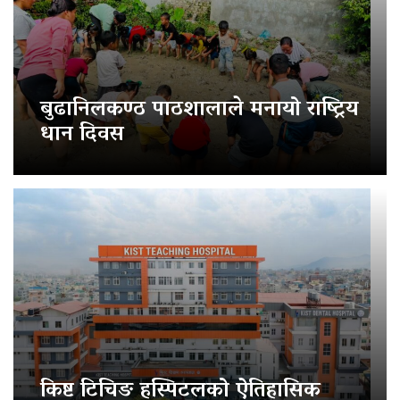
बुढानिलकण्ठ पाठशालाले मनायो राष्ट्रिय
धान दिवस
किष्ट टिचिङ हस्पिटलको ऐतिहासिक