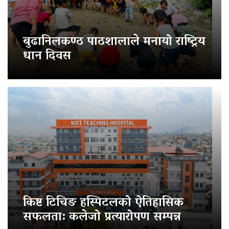
बुढानिलकण्ठ पाठशालाले मनायो राष्ट्रिय
धान दिवस
किष्ट टिचिङ हस्पिटलको ऐतिहासिक
सफलता: कलेजो प्रत्यारोपण सम्पन्न