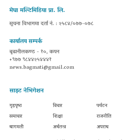
मेघा मल्टिमिडिया प्रा. लि.
सूचना विभागमा दर्ता नं. : २५८४/०७७-०७८
कार्यालय सम्पर्क
बूढानीलकण्ठ - १०, कपन
+९७७ ९८४४२५४४४१
news.bagmati@gmail.com
साइट नेभिगेशन
गृहपृष्‍ठ
विचार
पर्यटन
समाचार
शिक्षा
राजनीति
बागमती
अर्थतन्त्र
अपराध