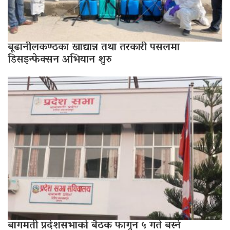
बूढानीलकण्ठका खाद्यान्न तथा तरकारी पसलमा
डिसइन्फेक्सन अभियान शुरु
बागमती प्रदेशसभाको बैठक फागुन ५ गते बस्ने