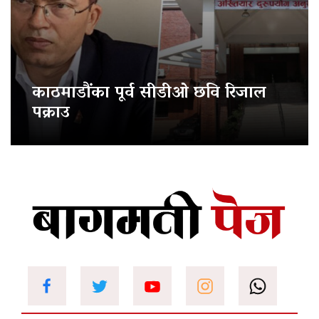
काठमाडौंका पूर्व सीडीओ छवि रिजाल
पक्राउ