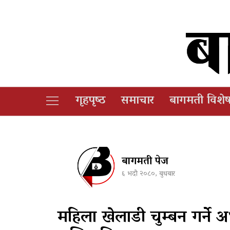
गृहपृष्‍ठ
समाचार
बागमती विशे
बागमती पेज
६ भदौ २०८०, बुधबार
महिला खेलाडी चुम्बन गर्ने अध्य