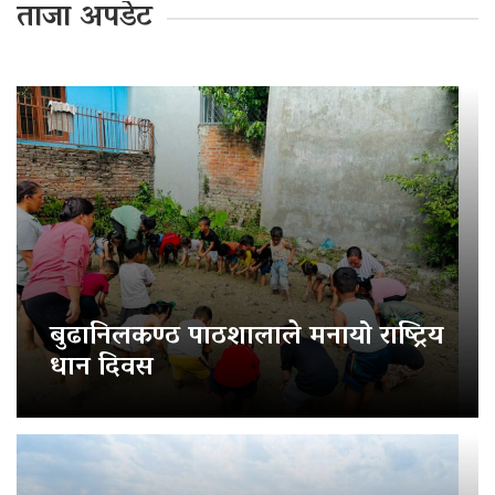
ताजा अपडेट
बुढानिलकण्ठ पाठशालाले मनायो राष्ट्रिय
धान दिवस