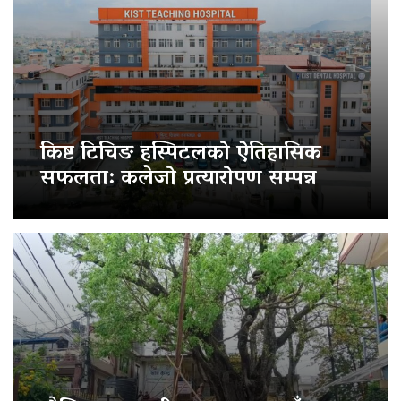
किष्ट टिचिङ हस्पिटलको ऐतिहासिक
सफलता: कलेजो प्रत्यारोपण सम्पन्न