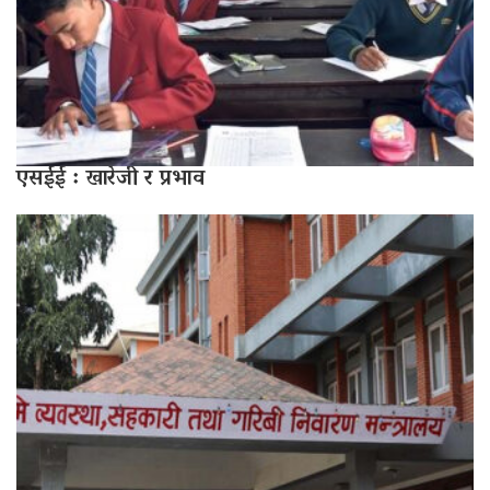
एसईई : खारेजी र प्रभाव