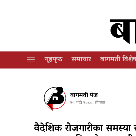
गृहपृष्‍ठ
समाचार
बागमती विशे
बागमती पेज
२५ भदौ २०८०, सोमबार
वैदेशिक रोजगारीका समस्या