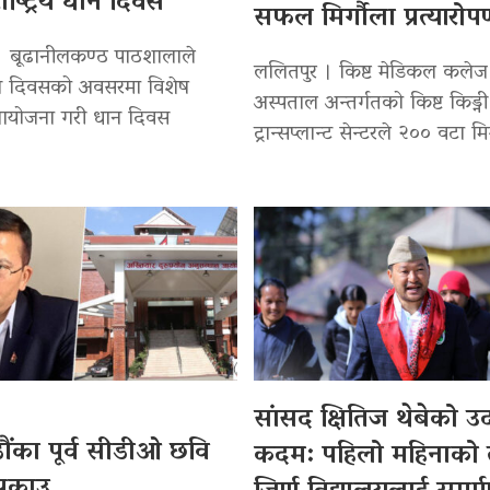
ाष्ट्रिय धान दिवस
सफल मिर्गौला प्रत्यारो
। बूढानीलकण्ठ पाठशालाले
ललितपुर । किष्ट मेडिकल कलेज
 धान दिवसको अवसरमा विशेष
अस्पताल अन्तर्गतको किष्ट किड्नी
 आयोजना गरी धान दिवस
ट्रान्सप्लान्ट सेन्टरले २०० वटा मि
सांसद क्षितिज थेबेको 
ंका पूर्व सीडीओ छवि
कदम: पहिलो महिनाको
क्राउ