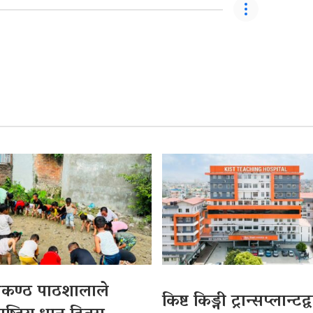
लकण्ठ पाठशालाले
किष्ट किड्नी ट्रान्सप्लान्टद