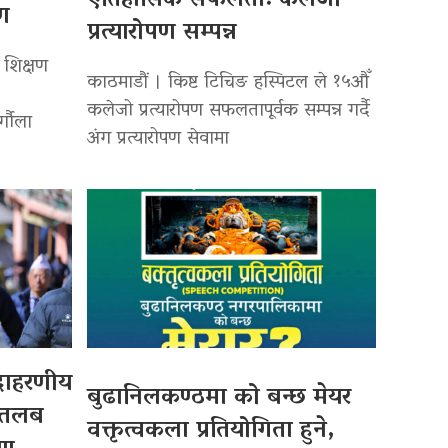
ऐतिहासिक सफलता: कलेजो
पण
प्रत्यारोपण सम्पन्न
 शिक्षण
काठमाडौं । किष्ट टिचिङ हस्पिटल ले १५औँ
कलेजो प्रत्यारोपण सफलतापूर्वक सम्पन्न गर्दै
र्गौला
अंग प्रत्यारोपण सेवामा
उदाहरणीय
बुढानिलकण्ठमा को बन्छ मेयर
 तलब
वक्तृत्वकला प्रतियोगिता हुने,