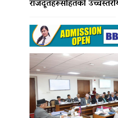
राजदूतहरूसहितको उच्चस्तरीय