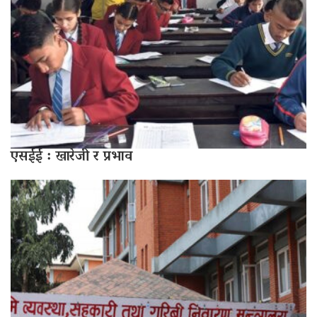
एसईई : खारेजी र प्रभाव