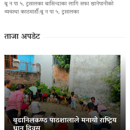
बु न पा ५, टुसालका बासिन्दाका लागि सफा खानेपानीको
व्यवस्था काठमाडौँ:बु न पा ५, टुसालका
ताजा अपडेट
बुढानिलकण्ठ पाठशालाले मनायो राष्ट्रिय
धान दिवस