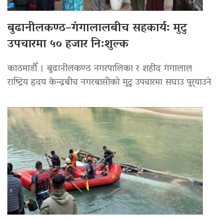
बुढानीलकण्ठ–गंगालालबीच सहकार्य: मुटु
उपचारमा ५० हजार नि:शुल्क
काठमाडौँ । बुढानीलकण्ठ नगरपालिका र शहीद गंगालाल
राष्ट्रिय हृदय केन्द्रबीच नगरबासीको मुटु उपचारमा सघाउ पुर्‍याउने