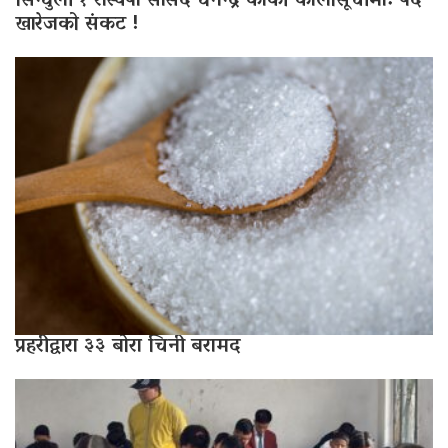
सिन्धुली १ रास्वपा सांसद धनेन्द्र कार्की कालोसूचीमा: पद
खारेजको संकट !
प्रहरीद्वारा ३३ बोरा चिनी बरामद