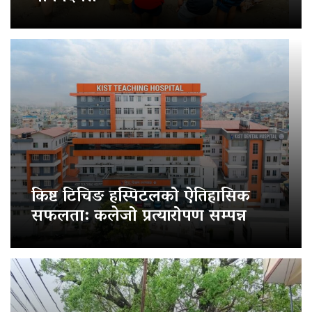
किष्ट टिचिङ हस्पिटलको ऐतिहासिक
सफलता: कलेजो प्रत्यारोपण सम्पन्न