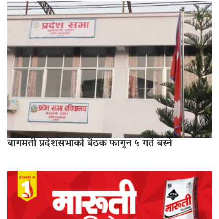
बागमती प्रदेशसभाको बैठक फागुन ५ गते बस्ने