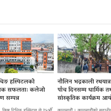
िचिङ हस्पिटलको
नौलिन भद्रकाली रथयात्रा
सिक सफलता: कलेजो
पाँच दिनसम्म धार्मिक त
पण सम्पन्न
सांस्कृतिक कार्यक्रम आ
। किष्ट टिचिङ हस्पिटल ले १५औँ
काठमाडौं । काठमाडौंको बुढान