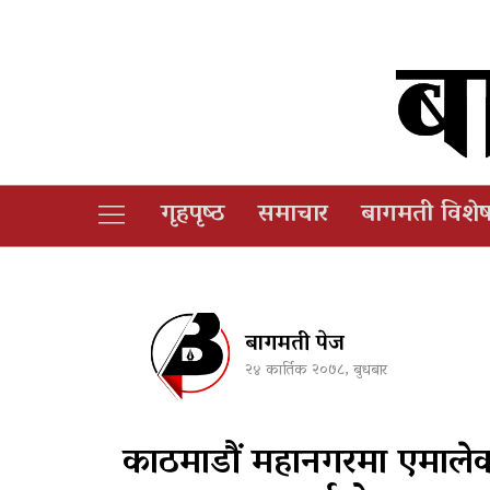
गृहपृष्‍ठ
समाचार
बागमती विशे
बागमती पेज
२४ कार्तिक २०७८, बुधबार
काठमाडौं महानगरमा एमाले