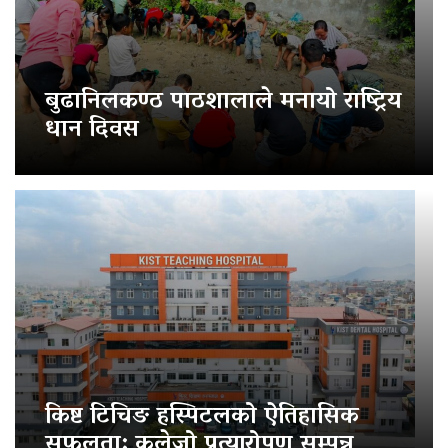
बुढानिलकण्ठ पाठशालाले मनायो राष्ट्रिय
धान दिवस
किष्ट टिचिङ हस्पिटलको ऐतिहासिक
सफलता: कलेजो प्रत्यारोपण सम्पन्न