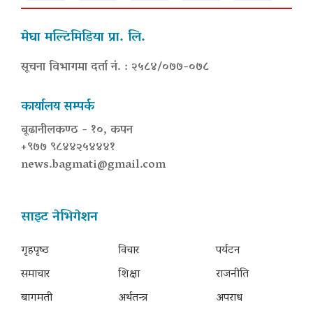
मेघा मल्टिमिडिया प्रा. लि.
सूचना विभागमा दर्ता नं. : २५८४/०७७-०७८
कार्यालय सम्पर्क
बूढानीलकण्ठ - १०, कपन
+९७७ ९८४४२५४४४१
news.bagmati@gmail.com
साइट नेभिगेशन
गृहपृष्‍ठ
विचार
पर्यटन
समाचार
शिक्षा
राजनीति
बागमती
अर्थतन्त्र
अपराध