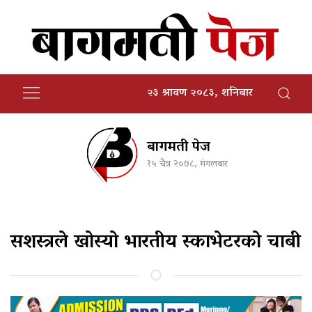
२३ श्रावण २०८३, शनिबार
बागमती पेज
१५ चैत्र २०७८, मंगलबार
सशस्त्रले खोस्यो भारतीय स्काभेटरको चाबी