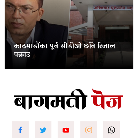
काठमाडौंका पूर्व सीडीओ छवि रिजाल
पक्राउ