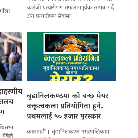
कलेजो प्रत्यारोपण सफलतापूर्वक सम्पन्न गर्दै
र्गौला
अंग प्रत्यारोपण सेवामा
उदाहरणीय
बुढानिलकण्ठमा को बन्छ मेयर
 तलब
वक्तृत्वकला प्रतियोगिता हुने,
पण
प्रथमलाई ५० हजार पुरस्कार
िधिसभा
काठमाडौं । बुढानिलकण्ठ नगरपालिकामा
 थेबेले