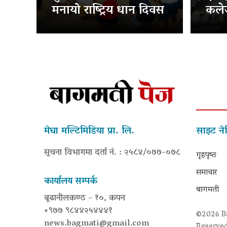
मनायो राष्ट्रिय धान दिवस
कलेज
मेघा मल्टिमिडिया प्रा. लि.
साइट ने
सूचना विभागमा दर्ता नं. : २५८४/०७७-०७८
गृहपृष्‍ठ
समाचार
कार्यालय सम्पर्क
बागमती
बूढानीलकण्ठ - १०, कपन
+९७७ ९८४४२५४४४१
©2026 Ba
news.bagmati@gmail.com