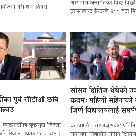
अस्पताल अन्तर्गतको किष्ट किड्नी
 आयोजना गरी धान दिवस
ट्रान्सप्लान्ट सेन्टरले २०० वटा मि
सांसद क्षितिज थेबेको 
ंका पूर्व सीडीओ छवि
कदम: पहिलो महिनाको
क्राउ
जिर्ण विद्यालयलाई समर्
 काठमाडौंका पूर्वप्रमुख जिल्ला
काठमाडौं । ताप्लेजुङबाट प्रतिन
वि रिजाल पक्राउ परेका छन् ।
सदस्यमा निर्वाचित सांसद क्षितिज