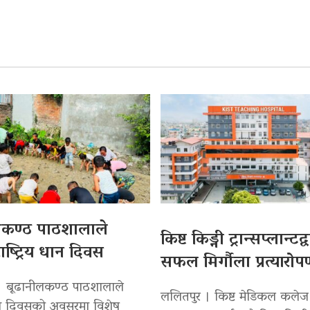
लकण्ठ पाठशालाले
किष्ट किड्नी ट्रान्सप्लान्टद
ाष्ट्रिय धान दिवस
सफल मिर्गौला प्रत्यारो
। बूढानीलकण्ठ पाठशालाले
ललितपुर । किष्ट मेडिकल कलेज
 धान दिवसको अवसरमा विशेष