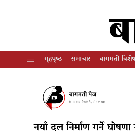
गृहपृष्‍ठ
समाचार
बागमती विशे
बागमती पेज
७ असार २०७९, मंगलबार
नयाँ दल निर्माण गर्ने घोषणा 