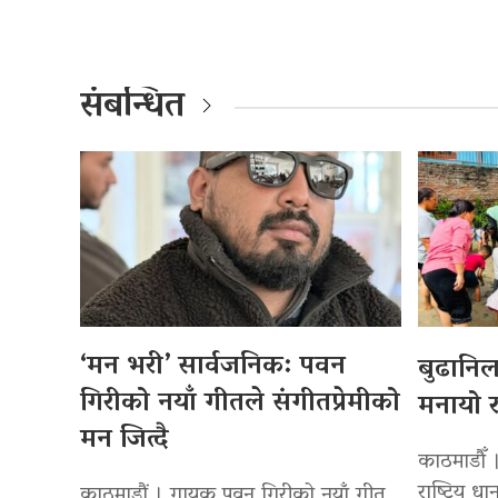
संबन्धित
‘मन भरी’ सार्वजनिक: पवन
बुढानि
गिरीको नयाँ गीतले संगीतप्रेमीको
मनायो र
मन जित्दै
काठमाडौँ 
राष्ट्रिय
काठमाडौं । गायक पवन गिरीको नयाँ गीत