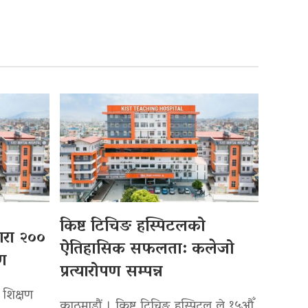
किष्ट टिचिङ हस्पिटलको
्वारा २००
ऐतिहासिक सफलता: कलेजो
पण
प्रत्यारोपण सम्पन्न
 शिक्षण
काठमाडौं । किष्ट टिचिङ हस्पिटल ले १५औँ