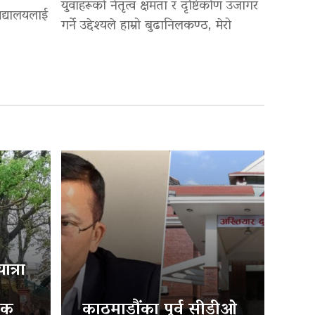
युवाहरूको नेतृत्व क्षमता र दृष्टिकोण उजागर
द्यालयलाई
गर्ने उद्देश्यले हाम्रो बुढानिलकण्ठ, मेरो
त्रा
िक
काठमाडौंका पूर्व सीडीओ