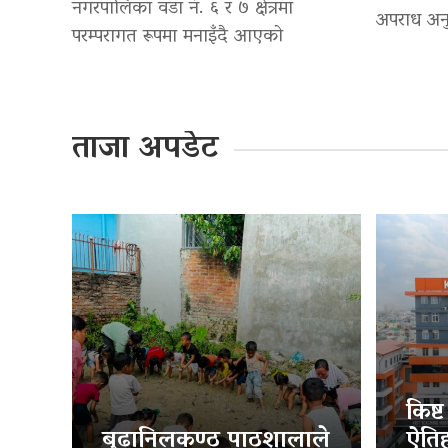
नगरपालिका वडा नं. ६ र ७ क्षेत्रमा
अपराध अनु
परम्परागत रूपमा मनाइँदै आएको
ताजा अपडेट
किष्
बुढानिलकण्ठ पाठशालाले
ऐति