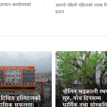
सन्धान कार्यालयको
आफ्नो पहिलो महिनाको तलब वि
प्रदान
नौलिन भद्रकाली रथया
ट टिचिङ हस्पिटलको
सुरु, पाँच दिनसम्म
हासिक सफलता:
धार्मिक तथा सांस्कृत