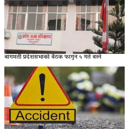
बागमती प्रदेशसभाको बैठक फागुन ५ गते बस्ने