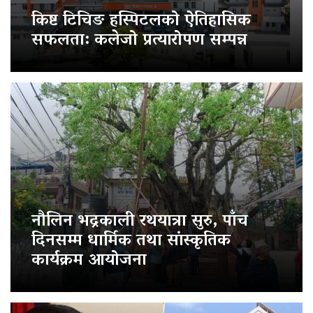
किष्ट टिचिङ हस्पिटलको ऐतिहासिक
सफलता: कलेजो प्रत्यारोपण सम्पन्न
नौलिन भद्रकाली रथयात्रा सुरु, पाँच
दिनसम्म धार्मिक तथा सांस्कृतिक
कार्यक्रम आयोजना