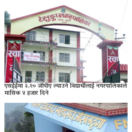
एसईईमा ३.२० जीपीए ल्याउने विद्यार्थीलाई नगरपालिकाले
मासिक ४ हजार दिने