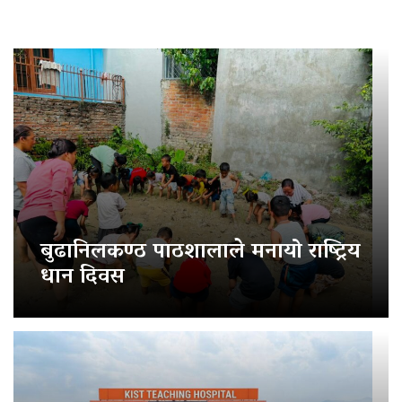
बुढानिलकण्ठ पाठशालाले मनायो राष्ट्रिय
धान दिवस