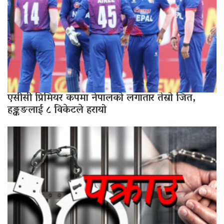
एसीसी प्रिमियर कपमा नेपालको लगातार तेस्रो जित,
हङ्कङलाई ८ विकेटले हरायो