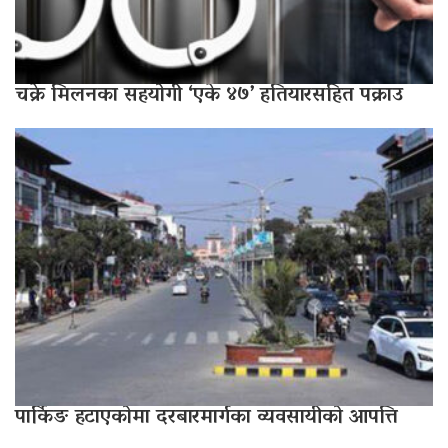
चक्रे मिलनका सहयोगी ‘एके ४७’ हतियारसहित पक्राउ
पार्किङ हटाएकोमा दरबारमार्गका व्यवसायीको आपत्ति