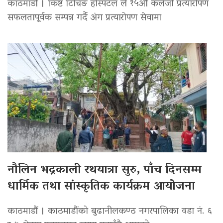
काठमाडौं । किष्ट टिचिङ हस्पिटल ले १५औँ कलेजो प्रत्यारोपण
सफलतापूर्वक सम्पन्न गर्दै अंग प्रत्यारोपण सेवामा
नौलिन भद्रकाली रथयात्रा सुरु, पाँच दिनसम्म
धार्मिक तथा सांस्कृतिक कार्यक्रम आयोजना
काठमाडौं । काठमाडौंको बुढानीलकण्ठ नगरपालिका वडा नं. ६