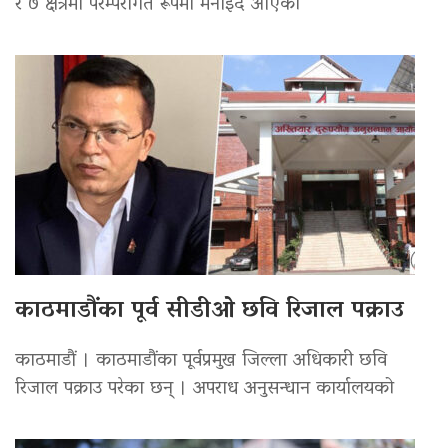
र ७ क्षेत्रमा परम्परागत रूपमा मनाइँदै आएको
काठमाडौंका पूर्व सीडीओ छवि रिजाल पक्राउ
काठमाडौं । काठमाडौंका पूर्वप्रमुख जिल्ला अधिकारी छवि
रिजाल पक्राउ परेका छन् । अपराध अनुसन्धान कार्यालयको