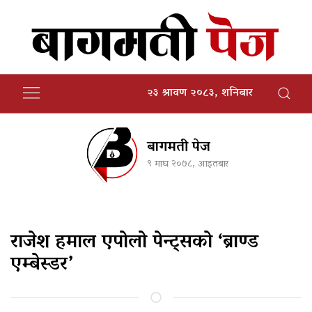
२३ श्रावण २०८३, शनिबार
बागमती पेज
९ माघ २०७८, आइतबार
राजेश हमाल एपोलो पेन्ट्सको ‘ब्राण्ड
एम्बेस्डर’