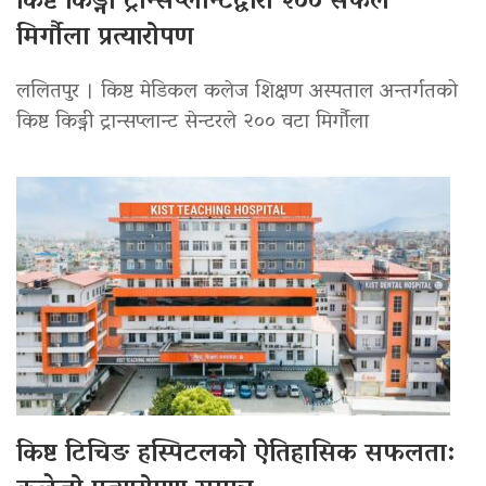
किष्ट किड्नी ट्रान्सप्लान्टद्वारा २०० सफल
मिर्गौला प्रत्यारोपण
ललितपुर । किष्ट मेडिकल कलेज शिक्षण अस्पताल अन्तर्गतको
किष्ट किड्नी ट्रान्सप्लान्ट सेन्टरले २०० वटा मिर्गौला
किष्ट टिचिङ हस्पिटलको ऐतिहासिक सफलता: