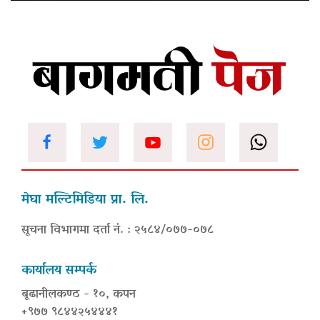
मेघा मल्टिमिडिया प्रा. लि.
सूचना विभागमा दर्ता नं. : २५८४/०७७-०७८
कार्यालय सम्पर्क
बूढानीलकण्ठ - १०, कपन
+९७७ ९८४४२५४४४१