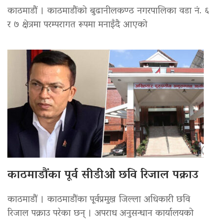
काठमाडौं । काठमाडौंको बुढानीलकण्ठ नगरपालिका वडा नं. ६
र ७ क्षेत्रमा परम्परागत रूपमा मनाइँदै आएको
काठमाडौंका पूर्व सीडीओ छवि रिजाल पक्राउ
काठमाडौं । काठमाडौंका पूर्वप्रमुख जिल्ला अधिकारी छवि
रिजाल पक्राउ परेका छन् । अपराध अनुसन्धान कार्यालयको