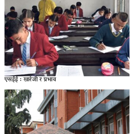
एसईई : खारेजी र प्रभाव