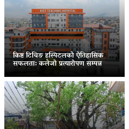
किष्ट टिचिङ हस्पिटलको ऐतिहासिक
सफलता: कलेजो प्रत्यारोपण सम्पन्न