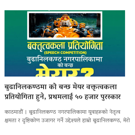
बुढानिलकण्ठमा को बन्छ मेयर वक्तृत्वकला
प्रतियोगिता हुने, प्रथमलाई ५० हजार पुरस्कार
काठमाडौं । बुढानिलकण्ठ नगरपालिकामा युवाहरूको नेतृत्व
क्षमता र दृष्टिकोण उजागर गर्ने उद्देश्यले हाम्रो बुढानिलकण्ठ, मेरो